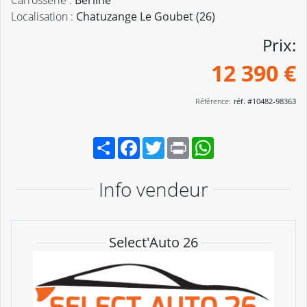
Carrosserie :
Berline
Localisation :
Chatuzange Le Goubet (26)
Prix:
12 390 €
Référence:
réf. #10482-98363
Partager
Facebook
Twitter
Print
WhatsApp
Info vendeur
Select'Auto 26